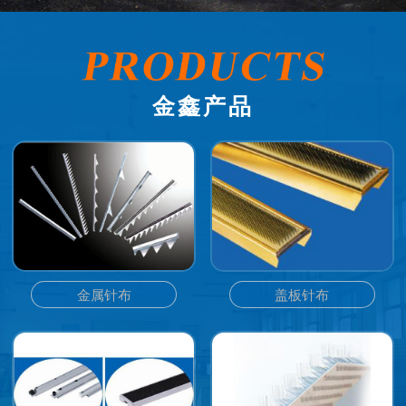
金鑫产品
金属针布
盖板针布