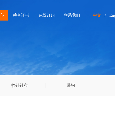
中文
/
Eng
心
荣誉证书
在线订购
联系我们
抄针针布
带钢