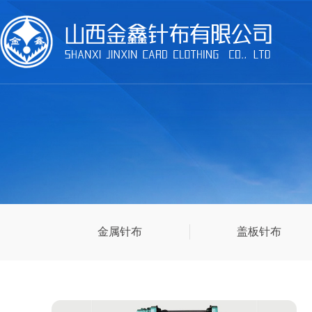
金属针布
盖板针布